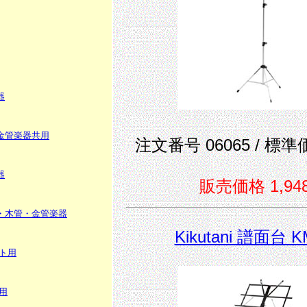
器
金管楽器共用
注文番号 06065 / 標準価
器
販売価格 1,94
・木管・金管楽器
Kikutani 譜面台 K
ト用
用