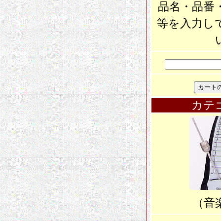
品名・品番
等を入力し
カテ
（音