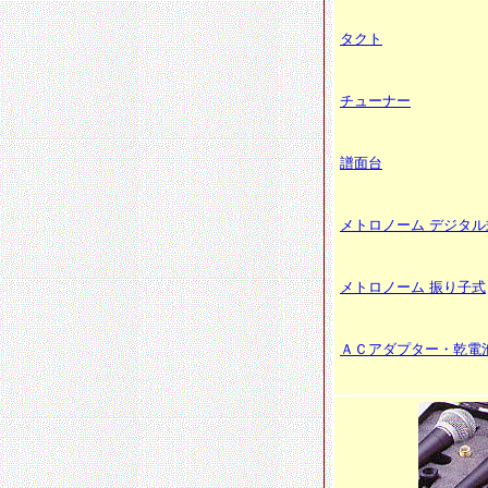
タクト
チューナー
譜面台
メトロノーム デジタル
メトロノーム 振り子式
ＡＣアダプター・乾電