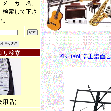
・メーカー名、
て検索して下さ
い。
ゴリ検索
Kikutani 卓上譜面台
楽用品）