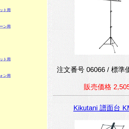
ット用
ーン用
ット用
注文番号 06066 / 標準価
ォン用
販売価格 2,50
Kikutani 譜面台 K