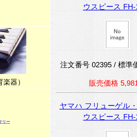
ウスピース FH-1
注文番号 02395 / 標準価
育楽器）
販売価格 5,98
ヤマハ フリューゲル
ウスピース FH-1
サリー