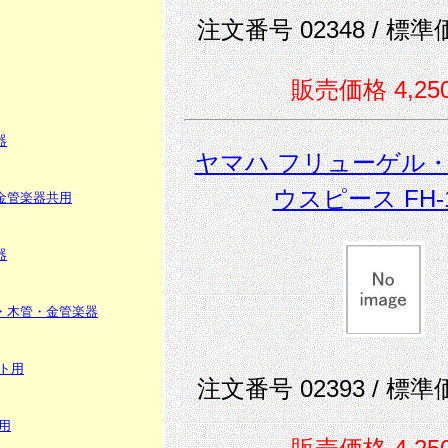
注文番号 02348 / 標準価
販売価格 4,25
器
ヤマハ フリューゲル
ウスピース FH-1
金管楽器共用
器
・木管・金管楽器
ト用
注文番号 02393 / 標準価
用