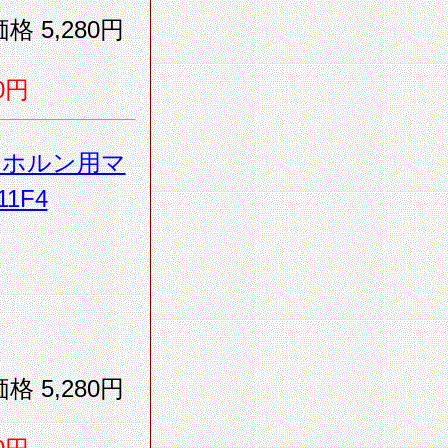
格 5,280円
0円
・ホルン用マ
1F4
格 5,280円