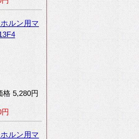
0円
・ホルン用マ
3F4
格 5,280円
0円
・ホルン用マ