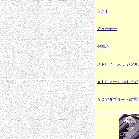
タクト
チューナー
譜面台
メトロノーム デジタル
メトロノーム 振り子式
ＡＣアダプター・乾電