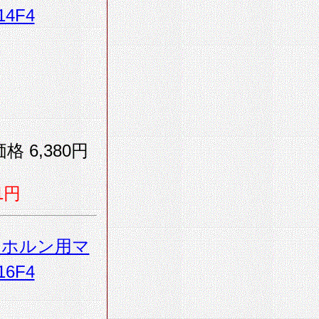
4F4
格 6,380円
1円
・ホルン用マ
6F4