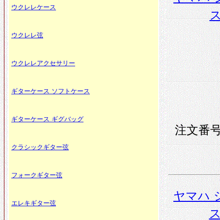
ウクレレケース
ス
ウクレレ弦
ウクレレアクセサリー
ギターケース ソフトケース
ギターケース ギグバッグ
注文番号 
クラシックギター弦
フォークギター弦
ヤマハ 
エレキギター弦
ス