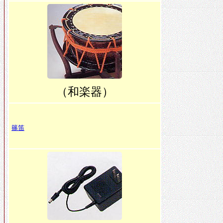
（和楽器）
篠笛