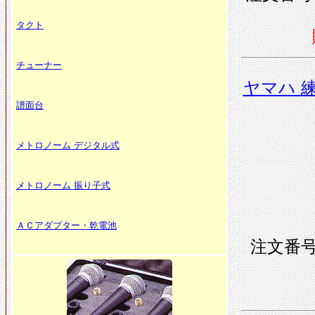
タクト
チューナー
ヤマハ 
譜面台
メトロノーム デジタル式
メトロノーム 振り子式
ＡＣアダプター・乾電池
注文番号 