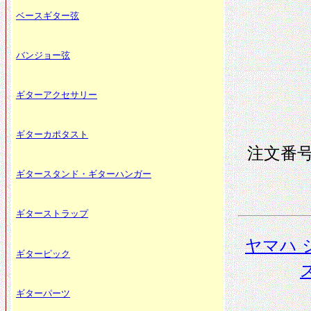
ベースギター弦
バンジョー弦
ギターアクセサリー
ギターカポタスト
注文番号 
ギタースタンド・ギターハンガー
ギターストラップ
ヤマハ 
ギターピック
ス
ギターパーツ