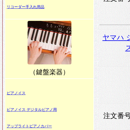
リコーダー手入れ用品
ヤマハ 
ス
（鍵盤楽器）
ピアノイス
ピアノイス デジタルピアノ用
注文番号 
アップライトピアノカバー