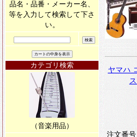
品名・品番・メーカー名、
等を入力して検索して下さ
い。
カテゴリ検索
ヤマハ 
ス
（音楽用品）
注文番号 0