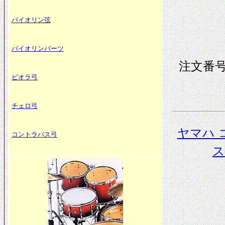
バイオリン弦
バイオリンパーツ
注文番号 
ビオラ弓
チェロ弓
ヤマハ 
コントラバス弓
ス